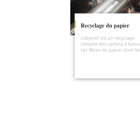
Recyclage du papier
L’objectif est un recyclage
complet des cartons à boiss
Les fibres de papier dont le