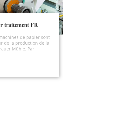
r traitement FR
machines de papier sont
r de la production de la
rauer Mühle. Par