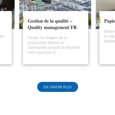
Gestion de la qualité –
Papie
Quality management FR
Deux 
on.
le cœu
Toutes les étapes de la
s
Niede
production depuis la
commande jusqu’à la livraison
sont soumises à
EN SAVOIR PLUS