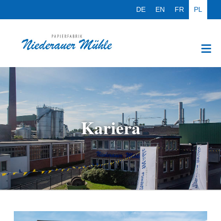
DE
EN
FR
PL
Kariera