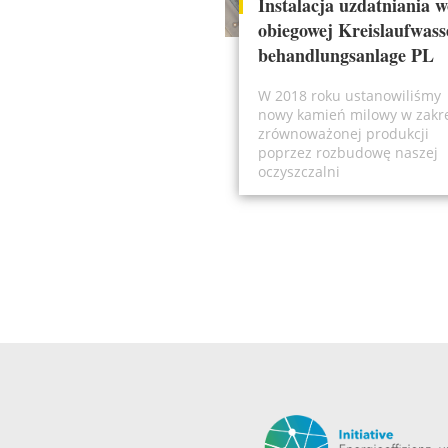
Instalacja uzdatniania 
obiegowej Kreislaufwass
behandlungsanlage PL
W 2018 roku ustanowiliśmy
nowy kamień milowy w zakr
zrównoważonej produkcji
poprzez rozbudowę naszej
oczyszczalni