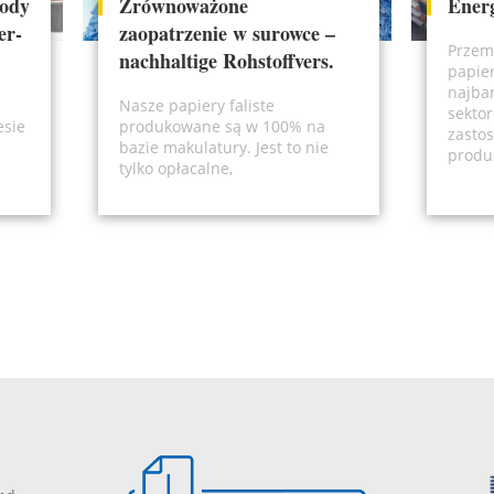
wody
Zrównoważone
Ener
er-
zaopatrzenie w surowce –
Przem
nachhaltige Rohstoffvers.
papier
najba
Nasze papiery faliste
sektor
esie
produkowane są w 100% na
zasto
bazie makulatury. Jest to nie
produ
tylko opłacalne,