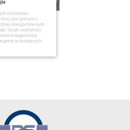
gia
ysł celulozowo-
niczy jest jednym z
rdziej energochłonnych
ów. Dzięki możliwości
sowania kogeneracji
kujemy w dostępnych